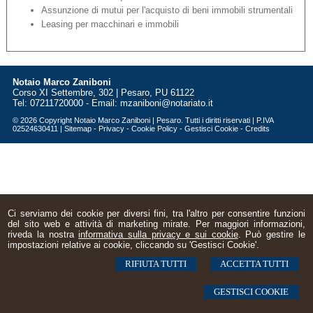
Assunzione di mutui per l'acquisto di beni immobili strumentali
Leasing per macchinari e immobili
Notaio Marco Zaniboni
Corso XI Settembre, 302 | Pesaro, PU 61122
Tel: 07211720000 - Email:
mzaniboni@notariato.it
© 2026 Copyright Notaio Marco Zaniboni | Pesaro. Tutti i diritti riservati | P.IVA
02524630411 |
Sitemap
-
Privacy
-
Cookie Policy
-
Gestisci Cookie
-
Credits
Ci serviamo dei cookie per diversi fini, tra l'altro per consentire funzioni
del sito web e attività di marketing mirate. Per maggiori informazioni,
riveda la nostra
informativa sulla privacy e sui cookie
. Può gestire le
impostazioni relative ai cookie, cliccando su 'Gestisci Cookie'.
RIFIUTA TUTTI
ACCETTA TUTTI
GESTISCI COOKIE