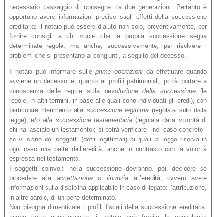
necessario passaggio di consegne tra due generazioni. Pertanto è
opportuno avere informazioni precise sugli effetti della successione
ereditaria: il notaio può essere d’aiuto non solo, preventivamente, per
fornire consigli a chi vuole che la propria successione segua
determinate regole, ma anche, successivamente, per risolvere i
problemi che si presentano ai congiunti, a seguito del decesso.
Il notaio può informare sulle
prime operazioni
da effettuare quando
avviene un decesso e, quanto ai profili patrimoniali, potrà portare a
conoscenza delle regole sulla
devoluzione della successione
(le
regole, in altri termini, in base alle quali sono individuati gli eredi), con
particolare riferimento alla
successione legittima
(regolata solo dalla
legge), e/o
alla successione testamentaria
(regolata dalla volontà di
chi ha lasciato un testamento); si potrà verificare - nel caso concreto -
se vi siano dei soggetti (detti legittimari) ai quali la legge riserva in
ogni caso una parte dell’eredità, anche in contrasto con la volontà
espressa nel testamento.
I soggetti coinvolti nella successione dovranno, poi, decidere se
procedere alla
accettazione o rinunzia
all’eredità, ovvero avere
informazioni sulla disciplina applicabile in caso di legato: l’attribuzione,
in altre parole, di un bene determinato.
Non bisogna dimenticare i profili fiscali della successione ereditaria:
anche sotto quest’aspetto, il notaio può fornire la consulenza