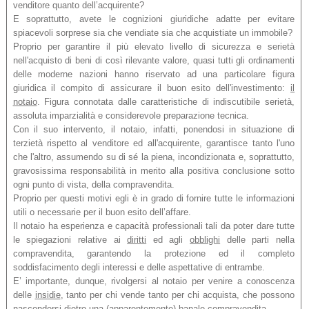
venditore quanto dell’acquirente?
E soprattutto, avete le cognizioni giuridiche adatte per evitare
spiacevoli sorprese sia che vendiate sia che acquistiate un immobile?
Proprio per garantire il più elevato livello di sicurezza e serietà
nell'acquisto di beni di così rilevante valore, quasi tutti gli ordinamenti
delle moderne nazioni hanno riservato ad una particolare figura
giuridica il compito di assicurare il buon esito dell'investimento:
il
notaio
. Figura connotata dalle caratteristiche di indiscutibile serietà,
assoluta imparzialità e considerevole preparazione tecnica.
Con il suo intervento, il notaio, infatti, ponendosi in situazione di
terzietà rispetto al venditore ed all'acquirente, garantisce tanto l'uno
che l'altro, assumendo su di sé la piena, incondizionata e, soprattutto,
gravosissima responsabilità in merito alla positiva conclusione sotto
ogni punto di vista, della compravendita.
Proprio per questi motivi egli è in grado di fornire tutte le informazioni
utili o necessarie per il buon esito dell’affare.
Il notaio ha esperienza e capacità professionali tali da poter dare tutte
le spiegazioni relative ai
diritti
ed agli
obblighi
delle parti nella
compravendita, garantendo la protezione ed il completo
soddisfacimento degli interessi e delle aspettative di entrambe.
E’ importante, dunque, rivolgersi al notaio per venire a conoscenza
delle
insidie
, tanto per chi vende tanto per chi acquista, che possono
nascondersi dietro una (apparentemente) banale compravendita.