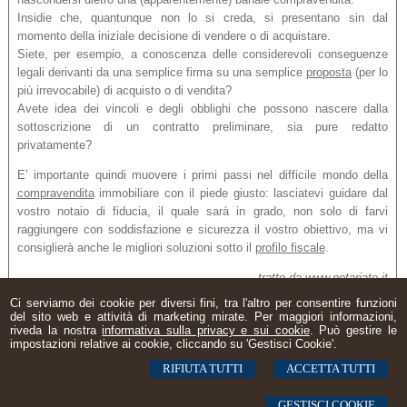
Insidie che, quantunque non lo si creda, si presentano sin dal
momento della iniziale decisione di vendere o di acquistare.
Siete, per esempio, a conoscenza delle considerevoli conseguenze
legali derivanti da una semplice firma su una semplice
proposta
(per lo
più irrevocabile) di acquisto o di vendita?
Avete idea dei vincoli e degli obblighi che possono nascere dalla
sottoscrizione di un contratto preliminare, sia pure redatto
privatamente?
E’ importante quindi muovere i primi passi nel difficile mondo della
compravendita
immobiliare con il piede giusto: lasciatevi guidare dal
vostro notaio di fiducia, il quale sarà in grado, non solo di farvi
raggiungere con soddisfazione e sicurezza il vostro obiettivo, ma vi
consiglierà anche le migliori soluzioni sotto il
profilo fiscale
.
tratto da www.notariato.it
Ci serviamo dei cookie per diversi fini, tra l'altro per consentire funzioni
del sito web e attività di marketing mirate. Per maggiori informazioni,
riveda la nostra
informativa sulla privacy e sui cookie
. Può gestire le
impostazioni relative ai cookie, cliccando su 'Gestisci Cookie'.
Notaio Marco Zaniboni
Corso XI Settembre, 302 | Pesaro, PU 61122
RIFIUTA TUTTI
ACCETTA TUTTI
Tel: 07211720000 - Email:
mzaniboni@notariato.it
© 2026 Copyright Notaio Marco Zaniboni | Pesaro. Tutti i diritti riservati | P.IVA
GESTISCI COOKIE