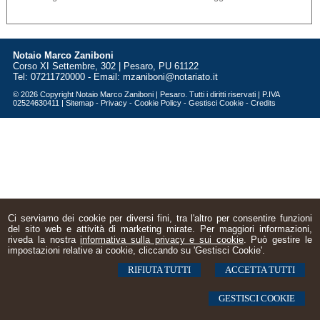
Notaio Marco Zaniboni
Corso XI Settembre, 302 | Pesaro, PU 61122
Tel: 07211720000 - Email:
mzaniboni@notariato.it
© 2026 Copyright Notaio Marco Zaniboni | Pesaro. Tutti i diritti riservati | P.IVA
02524630411 |
Sitemap
-
Privacy
-
Cookie Policy
-
Gestisci Cookie
-
Credits
Ci serviamo dei cookie per diversi fini, tra l'altro per consentire funzioni
del sito web e attività di marketing mirate. Per maggiori informazioni,
riveda la nostra
informativa sulla privacy e sui cookie
. Può gestire le
impostazioni relative ai cookie, cliccando su 'Gestisci Cookie'.
RIFIUTA TUTTI
ACCETTA TUTTI
GESTISCI COOKIE