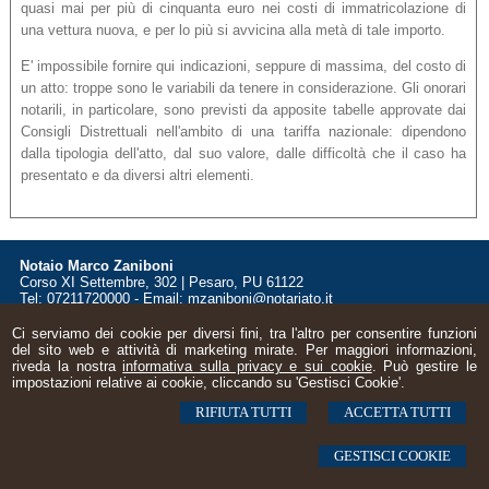
quasi mai per più di cinquanta euro nei costi di immatricolazione di
una vettura nuova, e per lo più si avvicina alla metà di tale importo.
E' impossibile fornire qui indicazioni, seppure di massima, del costo di
un atto: troppe sono le variabili da tenere in considerazione. Gli onorari
notarili, in particolare, sono previsti da apposite tabelle approvate dai
Consigli Distrettuali nell'ambito di una tariffa nazionale: dipendono
dalla tipologia dell'atto, dal suo valore, dalle difficoltà che il caso ha
presentato e da diversi altri elementi.
Notaio Marco Zaniboni
Corso XI Settembre, 302 | Pesaro, PU 61122
Tel: 07211720000 - Email:
mzaniboni@notariato.it
© 2026 Copyright Notaio Marco Zaniboni | Pesaro. Tutti i diritti riservati | P.IVA
Ci serviamo dei cookie per diversi fini, tra l'altro per consentire funzioni
02524630411 |
Sitemap
-
Privacy
-
Cookie Policy
-
Gestisci Cookie
-
Credits
del sito web e attività di marketing mirate. Per maggiori informazioni,
riveda la nostra
informativa sulla privacy e sui cookie
. Può gestire le
impostazioni relative ai cookie, cliccando su 'Gestisci Cookie'.
RIFIUTA TUTTI
ACCETTA TUTTI
GESTISCI COOKIE